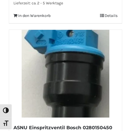
Lieferzeit:
ca. 2 - 5 Werktage
In den Warenkorb
Details
Umschalten auf hohe Kontraste
Schrift vergrößern
ASNU Einspritzventil Bosch 0280150450