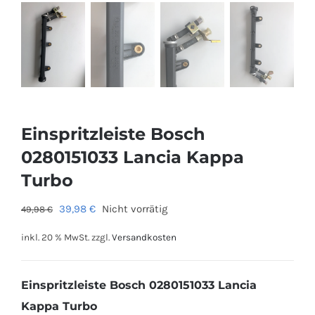
Einspritzleiste Bosch
0280151033 Lancia Kappa
Turbo
Ursprünglicher
Aktueller
39,98
€
Nicht vorrätig
49,98
€
Preis
Preis
inkl. 20 % MwSt.
zzgl.
Versandkosten
war:
ist:
49,98 €
39,98 €.
Einspritzleiste Bosch 0280151033 Lancia
Kappa Turbo