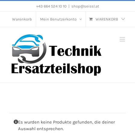
Zum
+43 664 524 10 10
|
shop@seissl.at
Inhalt
Warenkorb
Mein Benutzerkonto
WARENKORB
springen
Es wurden keine Produkte gefunden, die deiner
Auswahl entsprechen.