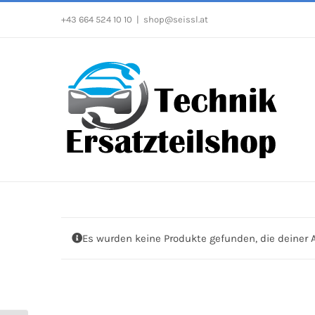
Zum
+43 664 524 10 10
|
shop@seissl.at
Inhalt
springen
Es wurden keine Produkte gefunden, die deiner