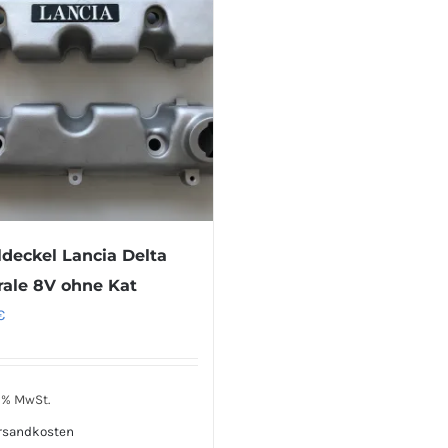
ldeckel Lancia Delta
rale 8V ohne Kat
€
0 % MwSt.
rsandkosten