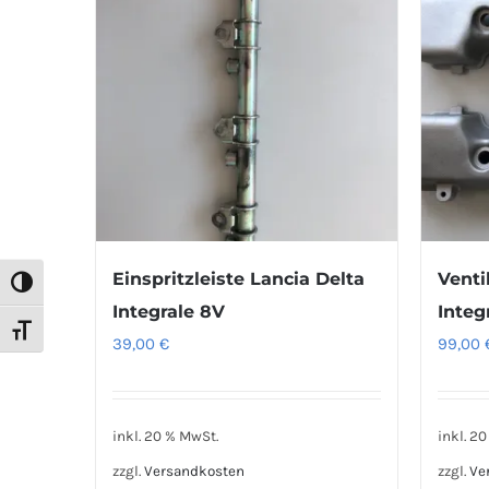
Einspritzleiste Lancia Delta
Venti
Umschalten auf hohe Kontraste
Integrale 8V
Integ
Schrift vergrößern
39,00
€
99,00
inkl. 20 % MwSt.
inkl. 2
zzgl.
Versandkosten
zzgl.
Ve