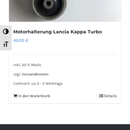
Motorhalterung Lancia Kappa Turbo
Umschalten auf hohe Kontraste
49,00
€
Schrift vergrößern
inkl. 20 % MwSt.
zzgl.
Versandkosten
Lieferzeit:
ca. 2 - 5 Werktage
In den Warenkorb
Details