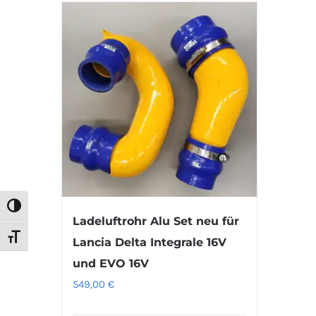
Umschalten auf hohe Kontraste
Ladeluftrohr Alu Set neu für
Schrift vergrößern
Lancia Delta Integrale 16V
und EVO 16V
549,00
€