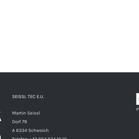
SEISSL TEC E.U.
P
Martin Seissl
Dorf 79
A 6334 Schwoich