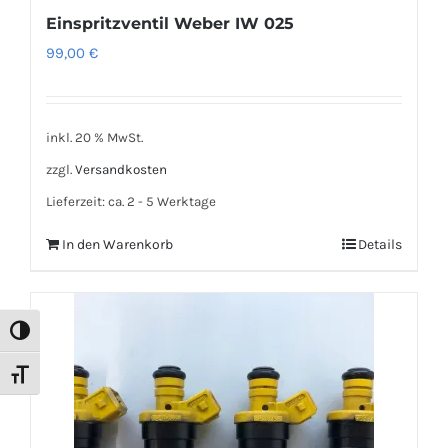
Einspritzventil Weber IW 025
99,00
€
inkl. 20 % MwSt.
zzgl.
Versandkosten
Lieferzeit:
ca. 2 - 5 Werktage
In den Warenkorb
Details
Umschalten auf hohe Kontraste
Schrift vergrößern