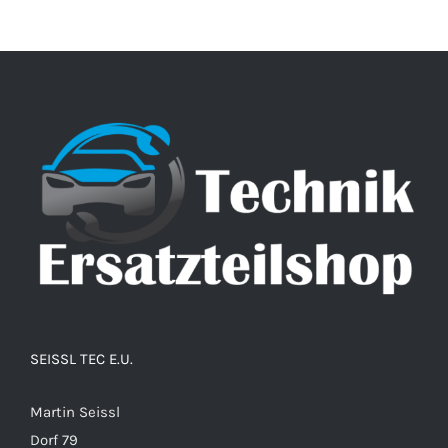
SEISSL TEC E.U.
Martin Seissl
Dorf 79