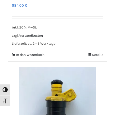
684,00
€
inkl. 20 % MwSt.
zzgl.
Versandkosten
Lieferzeit:
ca. 2 - 5 Werktage
In den Warenkorb
Details
Umschalten auf hohe Kontraste
Schrift vergrößern