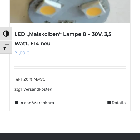
LED „Maiskolben“ Lampe 8 – 30V, 3,5
Umschalten auf hohe Kontraste
Watt, E14 neu
Schrift vergrößern
21,90
€
inkl. 20 % MwSt.
zzgl.
Versandkosten
In den Warenkorb
Details