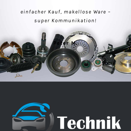
einfacher Kauf, makellose Ware –
Verkäufer sehr nett, schnelle
super Kommunikation!
Lieferung, alles gut.
Peter M.
Klaus P.