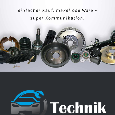
einfacher Kauf, makellose Ware –
Verkäufer sehr nett, schnelle
super Kommunikation!
Lieferung, alles gut.
Peter M.
Klaus P.