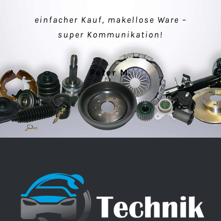
einfacher Kauf, makellose Ware –
Verkäufer sehr nett, schnelle
super Kommunikation!
Lieferung, alles gut.
Peter M.
Klaus P.