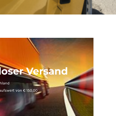
loser Versand
hland
aufswert von € 150,00