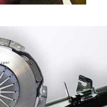
tion!
.