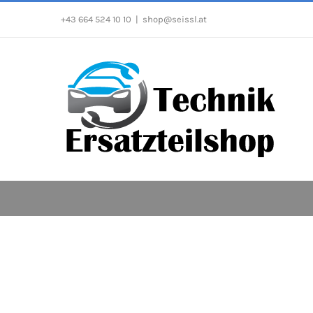
Zum
+43 664 524 10 10
|
shop@seissl.at
Inhalt
springen