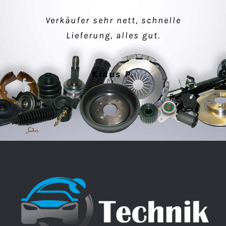
einfacher Kauf, makellose Ware –
Verkäufer sehr nett, schnelle
super Kommunikation!
Lieferung, alles gut.
Peter M.
Klaus P.