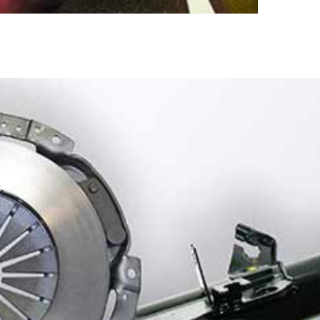
tion!
.