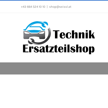
Zum
+43 664 524 10 10
|
shop@seissl.at
Inhalt
springen