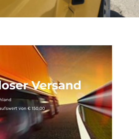
loser Versand
hland
aufswert von € 150,00