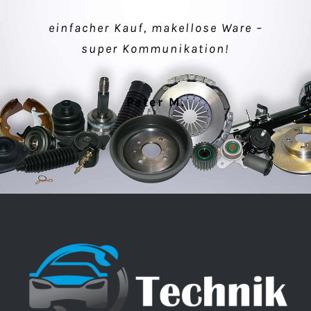
einfacher Kauf, makellose Ware –
Verkäufer sehr nett, schnelle
super Kommunikation!
Lieferung, alles gut.
Peter M.
Klaus P.