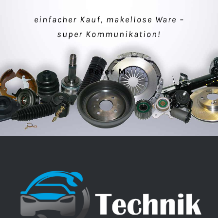
einfacher Kauf, makellose Ware –
Verkäufer sehr nett, schnelle
super Kommunikation!
Lieferung, alles gut.
Peter M.
Klaus P.