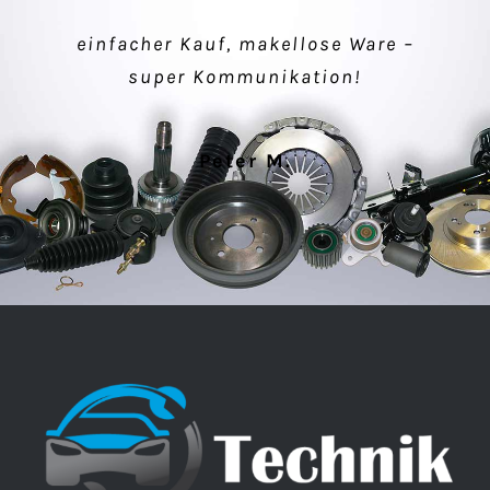
einfacher Kauf, makellose Ware –
Verkäufer sehr nett, schnelle
super Kommunikation!
Lieferung, alles gut.
Peter M.
Klaus P.