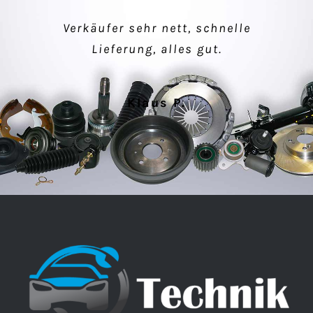
einfacher Kauf, makellose Ware –
Verkäufer sehr nett, schnelle
super Kommunikation!
Lieferung, alles gut.
Peter M.
Klaus P.