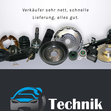
einfacher Kauf, makellose Ware –
Verkäufer sehr nett, schnelle
super Kommunikation!
Lieferung, alles gut.
Peter M.
Klaus P.