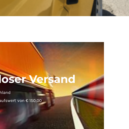
loser Versand
hland
aufswert von € 150,00