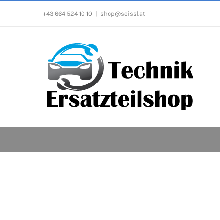
Zum
+43 664 524 10 10
|
shop@seissl.at
Inhalt
springen