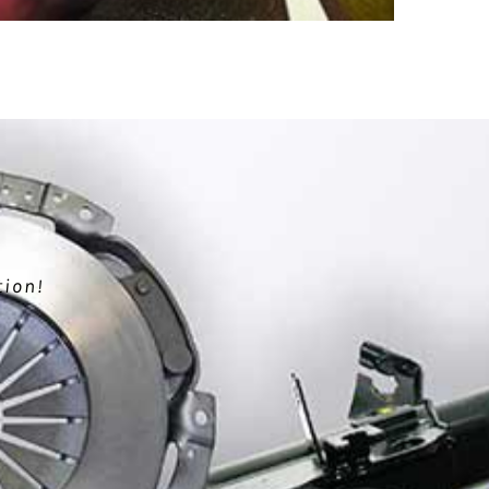
tion!
.