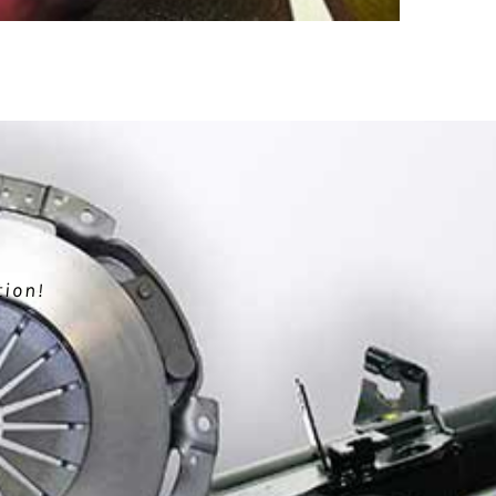
tion!
.