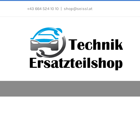
Zum
+43 664 524 10 10
|
shop@seissl.at
Inhalt
springen