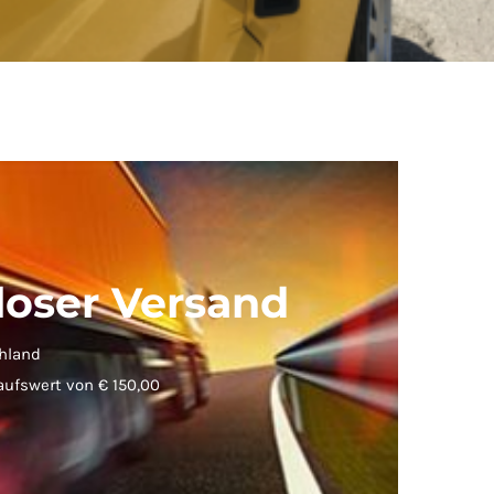
loser Versand
hland
aufswert von € 150,00