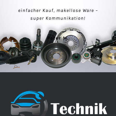
einfacher Kauf, makellose Ware –
Verkäufer sehr nett, schnelle
super Kommunikation!
Lieferung, alles gut.
Peter M.
Klaus P.