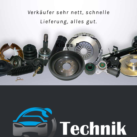
einfacher Kauf, makellose Ware –
Verkäufer sehr nett, schnelle
super Kommunikation!
Lieferung, alles gut.
Peter M.
Klaus P.