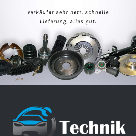
einfacher Kauf, makellose Ware –
Verkäufer sehr nett, schnelle
super Kommunikation!
Lieferung, alles gut.
Peter M.
Klaus P.